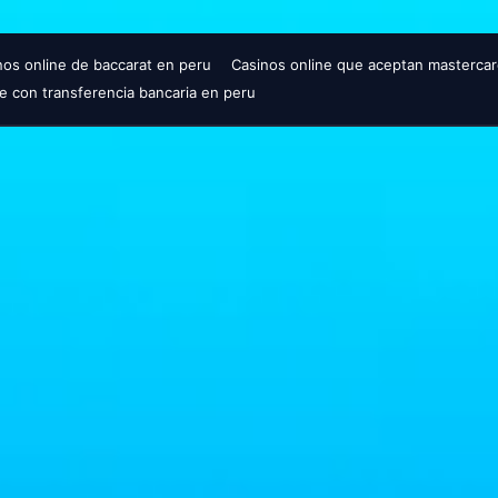
nos online de baccarat en peru
Casinos online que aceptan masterca
e con transferencia bancaria en peru